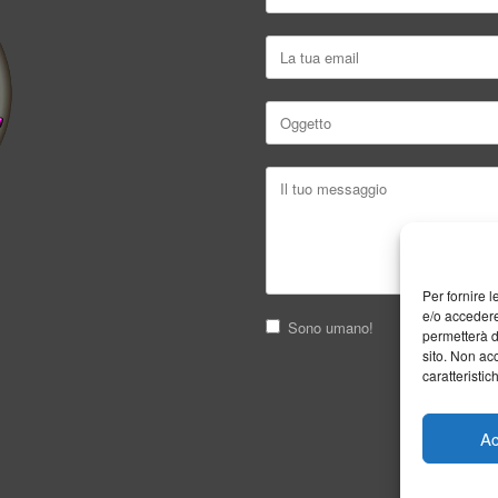
Per fornire 
e/o accedere
Sono umano!
permetterà d
sito. Non ac
caratteristic
Ac