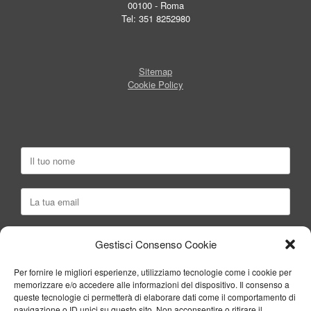
00100 - Roma
Tel: 351 8252980
Sitemap
Cookie Policy
Gestisci Consenso Cookie
Per fornire le migliori esperienze, utilizziamo tecnologie come i cookie per
memorizzare e/o accedere alle informazioni del dispositivo. Il consenso a
queste tecnologie ci permetterà di elaborare dati come il comportamento di
navigazione o ID unici su questo sito. Non acconsentire o ritirare il