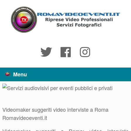
Vai
al
contenuto
Menu
Videomaker suggeriti video interviste a Roma
Romavideoeventi.it