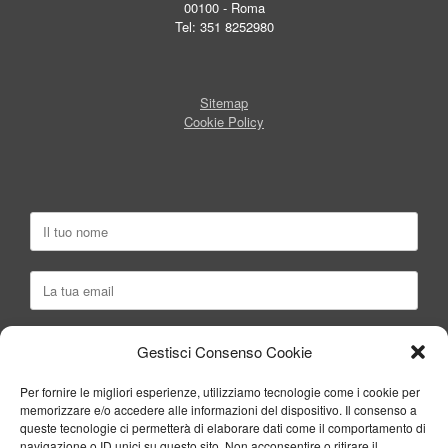
00100 - Roma
Tel: 351 8252980
Sitemap
Cookie Policy
Gestisci Consenso Cookie
Per fornire le migliori esperienze, utilizziamo tecnologie come i cookie per
memorizzare e/o accedere alle informazioni del dispositivo. Il consenso a
queste tecnologie ci permetterà di elaborare dati come il comportamento di
navigazione o ID unici su questo sito. Non acconsentire o ritirare il