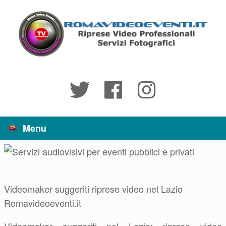
Vai
al
contenuto
Menu
Videomaker suggeriti riprese video nel Lazio
Romavideoeventi.it