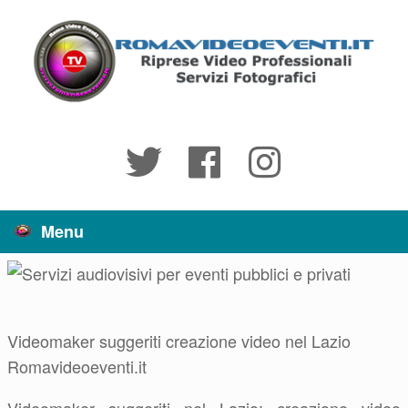
Vai
al
contenuto
Menu
Videomaker suggeriti creazione video nel Lazio
Romavideoeventi.it