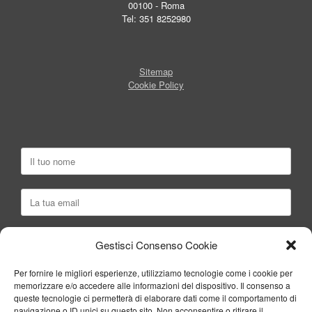
00100 - Roma
Tel: 351 8252980
Sitemap
Cookie Policy
Gestisci Consenso Cookie
Per fornire le migliori esperienze, utilizziamo tecnologie come i cookie per
memorizzare e/o accedere alle informazioni del dispositivo. Il consenso a
queste tecnologie ci permetterà di elaborare dati come il comportamento di
navigazione o ID unici su questo sito. Non acconsentire o ritirare il