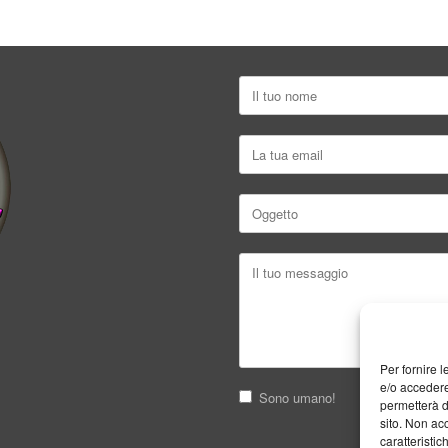
Per fornire 
e/o accedere
Sono umano!
permetterà d
sito. Non ac
caratteristic