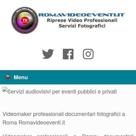
Vai
al
contenuto
Menu
Videomaker professionali documentari fotografici a
Roma Romavideoeventi.it