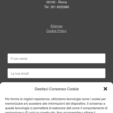
00100 - Roma
Tel: 351 8252980
Sitemap
Cookie Policy
Gestisci Consenso Cookie
Per fornire le migliori esperienze, utilizziamo tecnologie come i cookie per
memorizzare e/o accedere alle informazioni del dispositivo. Il consenso a
queste tecnologie ci permetterà di elaborare dati come il comportamento di
navigazione o ID unici su questo sito. Non acconsentire o ritirare il