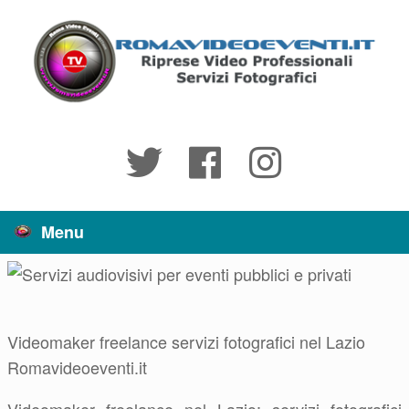
Vai
al
contenuto
Menu
Videomaker freelance servizi fotografici nel Lazio
Romavideoeventi.it