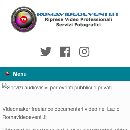
Vai
al
contenuto
Menu
Videomaker freelance documentari video nel Lazio
Romavideoeventi.it