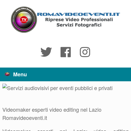
Vai
al
contenuto
Menu
Videomaker esperti video editing nel Lazio
Romavideoeventi.it