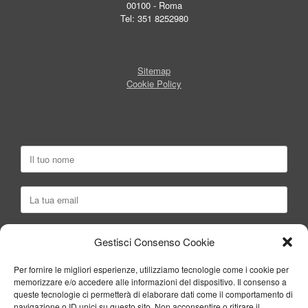
00100 - Roma
Tel: 351 8252980
Sitemap
Cookie Policy
Gestisci Consenso Cookie
Per fornire le migliori esperienze, utilizziamo tecnologie come i cookie per
memorizzare e/o accedere alle informazioni del dispositivo. Il consenso a
queste tecnologie ci permetterà di elaborare dati come il comportamento di
navigazione o ID unici su questo sito. Non acconsentire o ritirare il