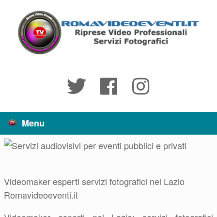
Vai
al
contenuto
Menu
Videomaker esperti servizi fotografici nel Lazio
Romavideoeventi.it