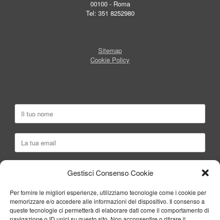
00100 - Roma
Tel: 351 8252980
Sitemap
Cookie Policy
Gestisci Consenso Cookie
Per fornire le migliori esperienze, utilizziamo tecnologie come i cookie per
memorizzare e/o accedere alle informazioni del dispositivo. Il consenso a
queste tecnologie ci permetterà di elaborare dati come il comportamento di
navigazione o ID unici su questo sito. Non acconsentire o ritirare il