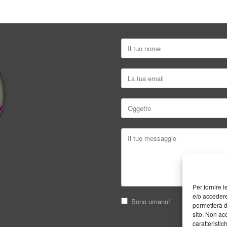
Per fornire 
e/o accedere
Sono umano!
permetterà d
sito. Non ac
caratteristic