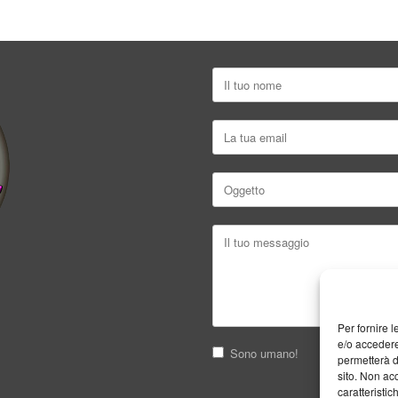
Per fornire 
e/o accedere
Sono umano!
permetterà d
sito. Non ac
caratteristic