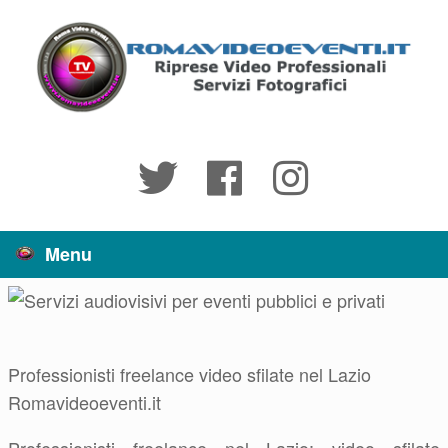
Vai
al
contenuto
Menu
Professionisti freelance video sfilate nel Lazio
Romavideoeventi.it