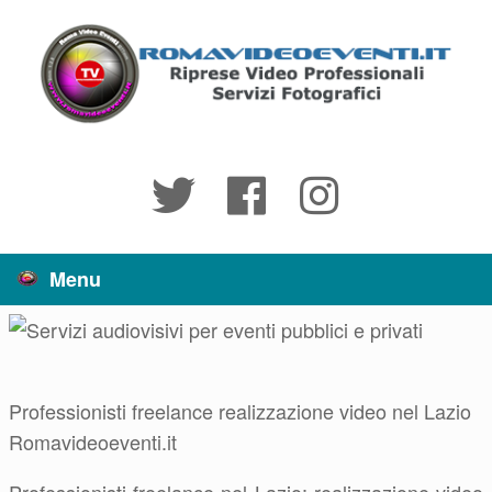
Vai
al
contenuto
Menu
Professionisti freelance realizzazione video nel Lazio
Romavideoeventi.it