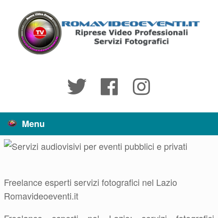
Vai
al
contenuto
Menu
Freelance esperti servizi fotografici nel Lazio
Romavideoeventi.it