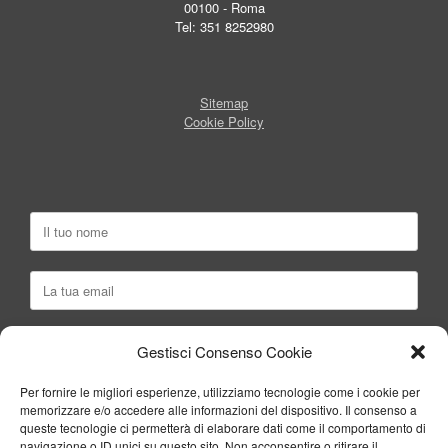
00100 - Roma
Tel: 351 8252980
Sitemap
Cookie Policy
Gestisci Consenso Cookie
Per fornire le migliori esperienze, utilizziamo tecnologie come i cookie per
memorizzare e/o accedere alle informazioni del dispositivo. Il consenso a
queste tecnologie ci permetterà di elaborare dati come il comportamento di
navigazione o ID unici su questo sito. Non acconsentire o ritirare il