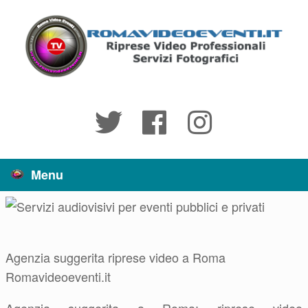
Vai
al
contenuto
Menu
Agenzia suggerita riprese video a Roma
Romavideoeventi.it