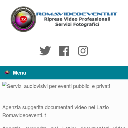
Vai
al
contenuto
Menu
Agenzia suggerita documentari video nel Lazio
Romavideoeventi.it