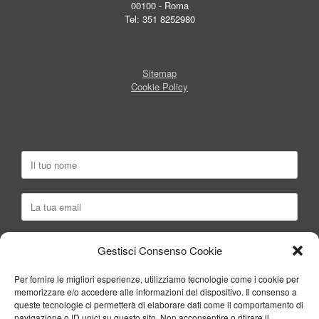
00100 - Roma
Tel: 351 8252980
Sitemap
Cookie Policy
Gestisci Consenso Cookie
Per fornire le migliori esperienze, utilizziamo tecnologie come i cookie per
memorizzare e/o accedere alle informazioni del dispositivo. Il consenso a
queste tecnologie ci permetterà di elaborare dati come il comportamento di
navigazione o ID unici su questo sito. Non acconsentire o ritirare il