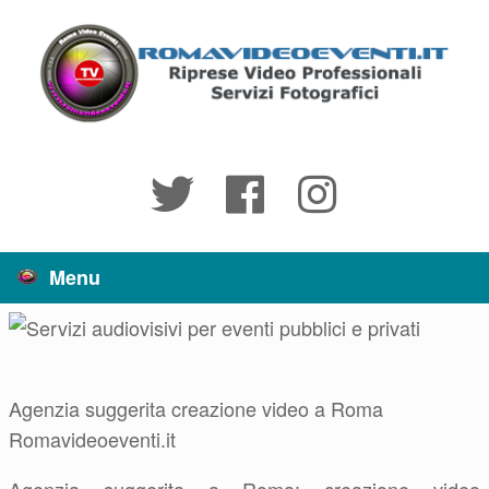
Vai
al
contenuto
Menu
Agenzia suggerita creazione video a Roma
Romavideoeventi.it