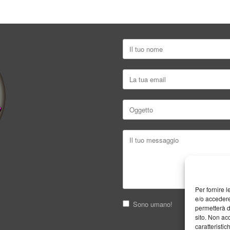
Per fornire 
e/o accedere
Sono umano!
permetterà d
sito. Non ac
caratteristic