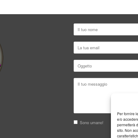
Per fornire 
e/o accedere
Sono umano!
permetterà d
sito. Non ac
caratteristic