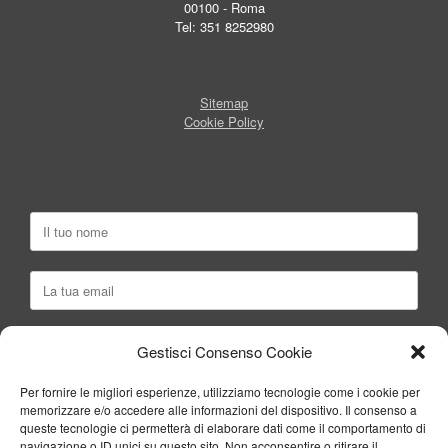
00100 - Roma
Tel: 351 8252980
Sitemap
Cookie Policy
Gestisci Consenso Cookie
Per fornire le migliori esperienze, utilizziamo tecnologie come i cookie per
memorizzare e/o accedere alle informazioni del dispositivo. Il consenso a
queste tecnologie ci permetterà di elaborare dati come il comportamento di
navigazione o ID unici su questo sito. Non acconsentire o ritirare il