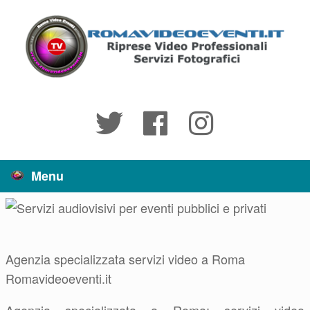
Vai
al
contenuto
Menu
Agenzia specializzata servizi video a Roma
Romavideoeventi.it