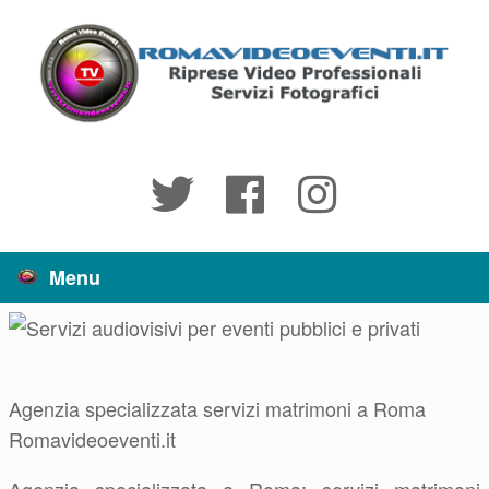
Vai
al
contenuto
Menu
Agenzia specializzata servizi matrimoni a Roma
Romavideoeventi.it