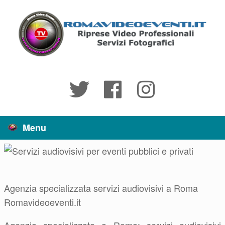
Vai
al
contenuto
Menu
Agenzia specializzata servizi audiovisivi a Roma
Romavideoeventi.it