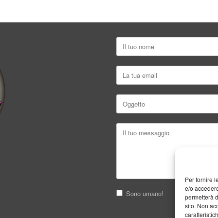
Per fornire 
e/o accedere
Sono umano!
permetterà d
sito. Non ac
caratteristic