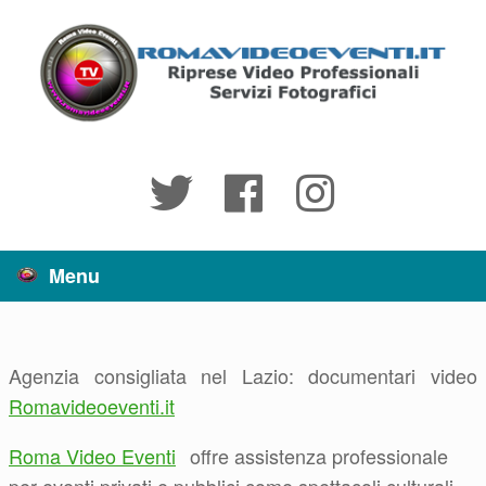
Vai
al
contenuto
Menu
Agenzia consigliata nel Lazio: documentari video
Romavideoeventi.it
Roma Video Eventi
offre assistenza professionale
per eventi privati e pubblici come spettacoli culturali,